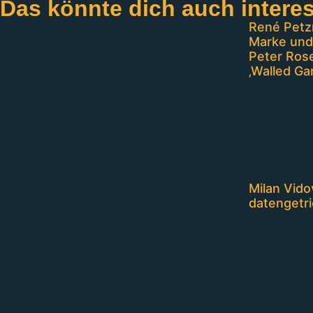
Das könnte dich auch intere
René Petzn
Marke und
Peter Rose
‚Walled Ga
Milan Vido
datengetri