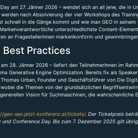
 Day am 27. Jänner 2026 – wendet sich an all jene, die i
n werden nach Absolvierung der vier Workshops des Trainin
st schnell in die Gänge kommt und wie man GEO in seinem 
arkenverantwortliche unterschiedlichste Content-Elemente
rten an FragestellerInnen markenkonform und gewinnbringen
Best Practices
m 28. Jänner 2026 – liefert den TeilnehmerInnen im Rahme
Generative Engine Optimization. Bereits fix als Speaker 
 Thomas Urban, Founder und Geschäftsführer von Die Digit
obei die Themen von der grundsätzlichen Begriffsentwirr
generellen Vision für Suchmaschinen, die wahrscheinliche 
://geo-seo.jetzt-konferenz.at/tickets/
. Der Ticketpreis betr
 und Conference Day. Bis zum 7. Dezember 2025 gilt übrige