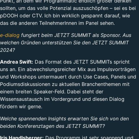
Punkt, an dem wir Programmatic endlich größer denken
sollten, um das volle Potenzial auszuschöpfen – sei es bei
pDOOH oder CTV. Ich bin wirklich gespannt darauf, wie
das die anderen TeilnehmerInnen im Panel sehen.
e-dialog
fungiert beim JETZT SUMMIT als Sponsor. Aus
welchen Gründen unterstützen Sie den JETZT SUMMIT
2024?
Andrea Swift:
Das Format des JETZT SUMMITs spricht
uns an. Ein abwechslungsreicher Mix aus Impulsvorträgen
und Workshops untermauert durch Use Cases, Panels und
Podiumsdiskussionen zu aktuellen Branchenthemen mit
einem breiten Speaker-Feld. Dabei steht der
Wissensaustausch im Vordergrund und diesen Dialog
fördern wir gerne.
Welche spannenden Insights erwarten Sie sich von den
beiden Konferenztagen des JETZT SUMMIT?
Iris Handlsberger:
Das Programm ist sehr spannend und