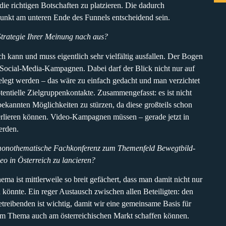
ie richtigen Botschaften zu platzieren. Die dadurch
unkt am unteren Ende des Funnels entscheidend sein.
Strategie Ihrer Meinung nach aus?
h kann und muss eigentlich sehr vielfältig ausfallen. Der Bogen
 Social-Media-Kampagnen. Dabei darf der Blick nicht nur auf
legt werden – das wäre zu einfach gedacht und man verzichtet
otentielle Zielgruppenkontakte. Zusammengefasst: es ist nicht
ekannten Möglichkeiten zu stürzen, da diese großteils schon
erlieren können. Video-Kampagnen müssen – gerade jetzt in
erden.
e monothematische Fachkonferenz zum Themenfeld Bewegtbild-
o in Österreich zu lancieren?
hema ist mittlerweile so breit gefächert, dass man damit nicht nur
 könnte. Ein reger Austausch zwischen allen Beteiligten: den
reibenden ist wichtig, damit wir eine gemeinsame Basis für
em Thema auch am österreichischen Markt schaffen können.