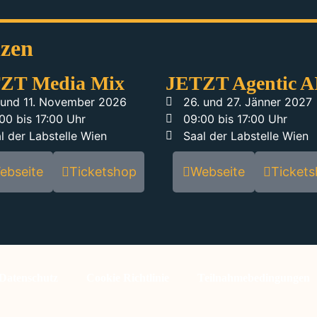
nzen
ZT Media Mix
JETZT Agentic A
 und 11. November 2026
26. und 27. Jänner 2027
00 bis 17:00 Uhr
09:00 bis 17:00 Uhr
l der Labstelle Wien
Saal der Labstelle Wien
ebseite
Ticketshop
Webseite
Ticket
Datenschutz
Cookie Richtlinie
Teilnahmebedingungen