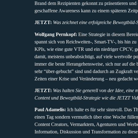
Brand dem Rezipienten gekonnt zu präsentieren und d
geschaffene Awareness kann zu einem späteren Zeitp
JETZT:
Was zeichnet eine erfolgreiche Bewegtbild-
Wolfgang Pernkopf:
Eine Strategie in diesem Bereic
spannt sich von Reichweiten-, Smart-TV-, bis hin zu
KPIs, wie eine gute VTR und ein niedriger CPCV, ge
damit, meistens unbeabsichtigt, auf viele wertvolle p
immer die beste Herangehensweise, sich nur auf die b
sehr “über-gebucht” sind und dadurch an Zugkraft v
Zeiten einer Krise und Veränderung – neu gedacht w
JETZT:
Was halten Sie generell von der Idee, ein
Content und Bewegtbild-Strategie wie die JETZT Vide
Paul Adamelis:
Ich halte es für sehr sinnvoll. Das T
einen Tag sondern vermutlich über eine Woche füllen
Content Creators, Vermarktern, Agenturen und Werbet
Information, Diskussion und Transformation zu dies