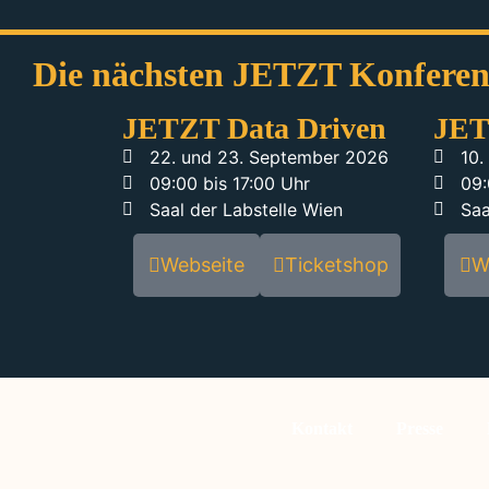
Die nächsten JETZT Konfere
JETZT Data Driven
JET
22. und 23. September 2026
10.
09:00 bis 17:00 Uhr
09:
Saal der Labstelle Wien
Saa
Webseite
Ticketshop
W
Kontakt
Presse