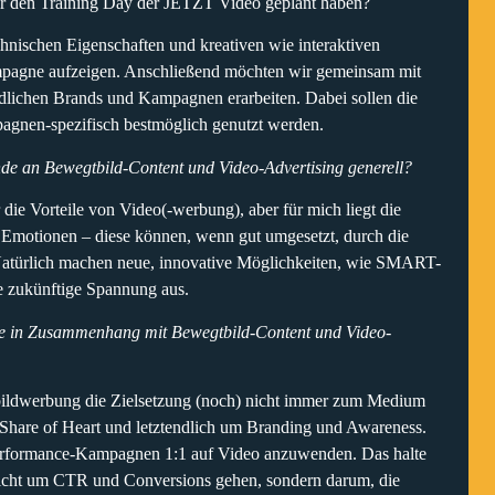
ür den Training Day der JETZT Video geplant haben?
hnischen Eigenschaften und kreativen wie interaktiven
pagne aufzeigen. Anschließend möchten wir gemeinsam mit
dlichen Brands und Kampagnen erarbeiten. Dabei sollen die
agnen-spezifisch bestmöglich genutzt werden.
nde an Bewegtbild-Content und Video-Advertising generell?
die Vorteile von Video(-werbung), aber für mich liegt die
n Emotionen – diese können, wenn gut umgesetzt, durch die
Natürlich machen neue, innovative Möglichkeiten, wie SMART-
 zukünftige Spannung aus.
se in Zusammenhang mit Bewegtbild-Content und Video-
ildwerbung die Zielsetzung (noch) nicht immer zum Medium
 Share of Heart und letztendlich um Branding und Awareness.
Performance-Kampagnen 1:1 auf Video anzuwenden. Das halte
 nicht um CTR und Conversions gehen, sondern darum, die