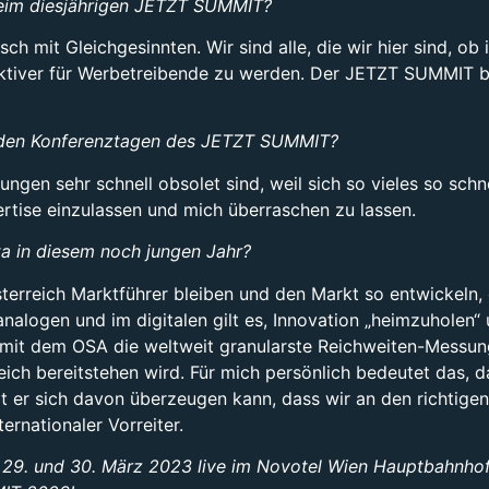
beim diesjährigen JETZT SUMMIT?
ch mit Gleichgesinnten. Wir sind alle, die wir hier sind, o
aktiver für Werbetreibende zu werden. Der JETZT SUMMIT bi
eiden Konferenztagen des JETZT SUMMIT?
ngen sehr schnell obsolet sind, weil sich so vieles so schne
rtise einzulassen und mich überraschen zu lassen.
sta in diesem noch jungen Jahr?
sterreich Marktführer bleiben und den Markt so entwickeln, d
analogen und im digitalen gilt es, Innovation „heimzuholen
it dem OSA die weltweit granularste Reichweiten-Messung,
ch bereitstehen wird. Für mich persönlich bedeutet das, da
mit er sich davon überzeugen kann, dass wir an den richtig
rnationaler Vorreiter.
. und 30. März 2023 live im Novotel Wien Hauptbahnhof (Ca