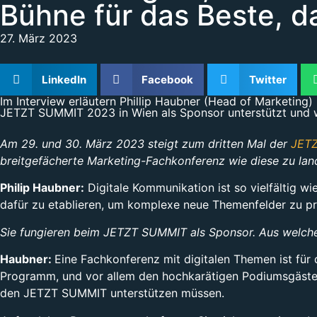
Bühne für das Beste, da
27. März 2023
LinkedIn
Facebook
Twitter
Im Interview erläutern Phillip Haubner (Head of Marketin
JETZT SUMMIT 2023 in Wien als Sponsor unterstützt und w
Am 29. und 30. März 2023 steigt zum dritten Mal der
JET
breitgefächerte Marketing-Fachkonferenz wie diese zu lan
Philip Haubner:
Digitale Kommunikation ist so vielfältig wi
dafür zu etablieren, um komplexe neue Themenfelder zu pr
Sie fungieren beim JETZT SUMMIT als Sponsor. Aus welc
Haubner:
Eine Fachkonferenz mit digitalen Themen ist für 
Programm, und vor allem den hochkarätigen Podiumsgästen,
den JETZT SUMMIT unterstützen müssen.