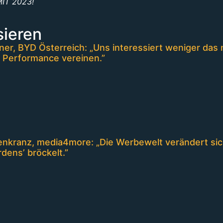
IT 2023!
sieren
er, BYD Österreich: „Uns interessiert weniger das 
 Performance vereinen.”
nkranz, media4more: „Die Werbewelt verändert sich
rdens’ bröckelt.”