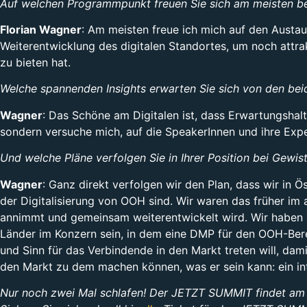
Auf welchen Programmpunkt freuen Sie sich am meisten 
Florian Wagner
: Am meisten freue ich mich auf den Austaus
Weiterentwicklung des digitalen Standortes, um noch attr
zu bieten hat.
Welche spannenden Insights erwarten Sie sich von den b
Wagner
: Das Schöne am Digitalen ist, dass Erwartungshaltu
sondern versuche mich, auf die SpeakerInnen und ihre Expe
Und welche Pläne verfolgen Sie in Ihrer Position bei Gewi
Wagner
: Ganz direkt verfolgen wir den Plan, dass wir in Ö
der Digitalisierung von OOH sind. Wir waren das früher im 
annimmt und gemeinsam weiterentwickelt wird. Wir haben m
Länder im Konzern sein, in dem eine DMP für den OOH-Berei
und Sinn für das Verbindende in den Markt treten will, da
den Markt zu dem machen können, was er sein kann: ein inte
Nur noch zwei Mal schlafen! Der JETZT SUMMIT findet am 29