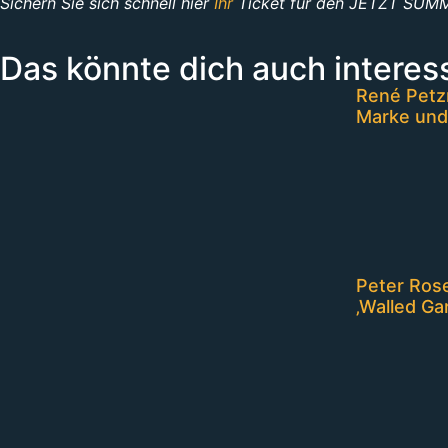
Sichern Sie sich schnell hier
Ihr
Ticket für den JETZT SUMM
Das könnte dich auch interes
René Petzn
Marke und
Peter Rose
‚Walled Ga