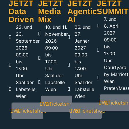
JETZT
JETZT
JETZT
JETZT
Data
Media
Agentic
SUMMIT
Driven
Mix
AI
7. und
8. April
22. und
10. und 11.
26. und
2027
23.
November
27.
09:00
September
2026
Jänner
bis
2026
09:00
2027
17:00
09:00
bis
09:00
Uhr
bis
17:00
bis
Courtyard
17:00
Uhr
17:00
by Marriott
Uhr
Saal der
Uhr
Wien
Saal der
Labstelle
Saal der
Prater/Mes
Labstelle
Wien
Labstelle
Wien
Wien
Webseite
Tickets
Webseite
Ticketshop
Webseite
Ticketshop
Webseite
Ticketshop