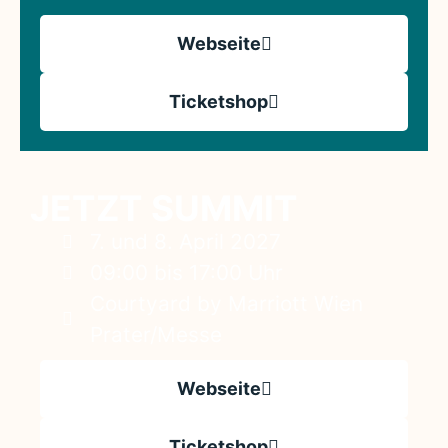
Webseite
Ticketshop
JETZT SUMMIT
7. und 8. April 2027
09:00 bis 17:00 Uhr
Courtyard by Marriott Wien
Prater/Messe
Webseite
Ticketshop