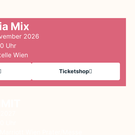
a Mix
November 2026
00 Uhr
telle Wien
Ticketshop
MMIT
l 2027
00 Uhr
Marriott Wien Prater/Messe