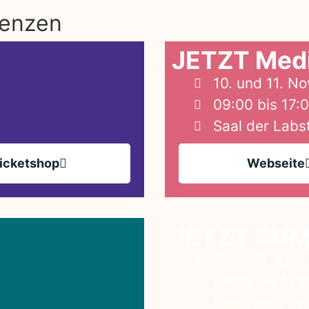
renzen
JETZT Medi
10. und 11. 
09:00 bis 17:
Saal der Labs
icketshop
Webseite
JETZT SU
7. und 8. Apri
09:00 bis 17:
Courtyard by 