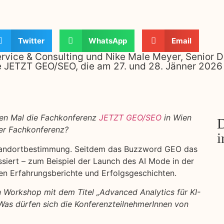
Twitter
WhatsApp
Email
ervice & Consulting und Nike Male Meyer, Senior Di
e JETZT GEO/SEO, die am 27. und 28. Jänner 2026 s
ten Mal die Fachkonferenz
JETZT GEO/SEO
in Wien
D
der Fachkonferenz?
i
 Standortbestimmung. Seitdem das Buzzword GEO das
ssiert – zum Beispiel der Launch des AI Mode in der
ten Erfahrungsberichte und Erfolgsgeschichten.
 Workshop mit dem Titel „Advanced Analytics für KI-
. Was dürfen sich die KonferenzteilnehmerInnen von