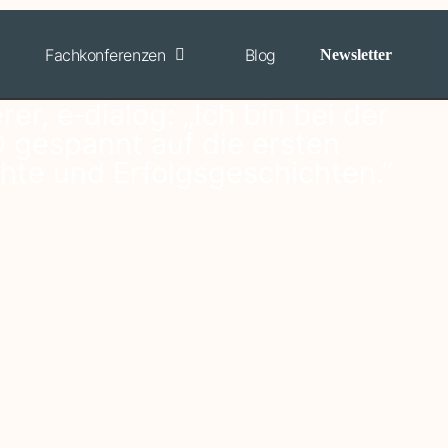
Fachkonferenzen
Blog
Newsletter
r, e‑dialog: „Ich bin bei der
gespannt auf die ersten
hte und Erfolgsgeschichten.”